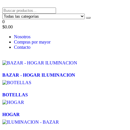
Saltar
al
Tel: 22087679 – Cel: 097 822122 – Joaquín Requena 2459
contenido
0
$0.00
Nosotros
Compras por mayor
Contacto
BAZAR - HOGAR ILUMINACION
BOTELLAS
HOGAR