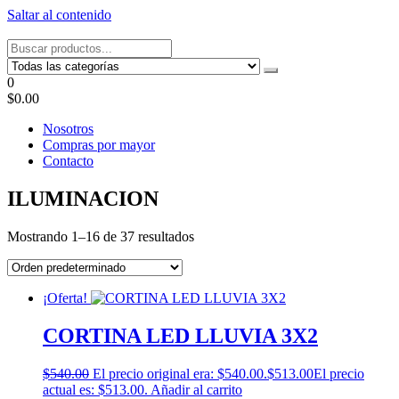
Saltar al contenido
Tel: 22087679 – Cel: 097 822122 – Joaquín Requena 2459
0
$0.00
Nosotros
Compras por mayor
Contacto
ILUMINACION
Mostrando 1–16 de 37 resultados
¡Oferta!
CORTINA LED LLUVIA 3X2
$
540.00
El precio original era: $540.00.
$
513.00
El precio
actual es: $513.00.
Añadir al carrito