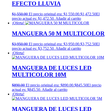
EFECTO LLUVIA
$
1,550.00
El precio original era: $1,550.00.
$
1,472.50
El
precio actual es: $1,472.50.
Añadir al carrito
¡Oferta!
MANGUERA 50 M MULTICOLOR
$
3,950.00
El precio original era: $3,950.00.
$
3,752.50
El
precio actual es: $3,752.50.
Añadir al carrito
¡Oferta!
MANGUERA DE LUCES LED
MULTICOLOR 10M
$
890.00
El precio original era: $890.00.
$
845.50
El precio
actual es: $845.50.
Añadir al carrito
¡Oferta!
MANGUERA DE LUCES LED