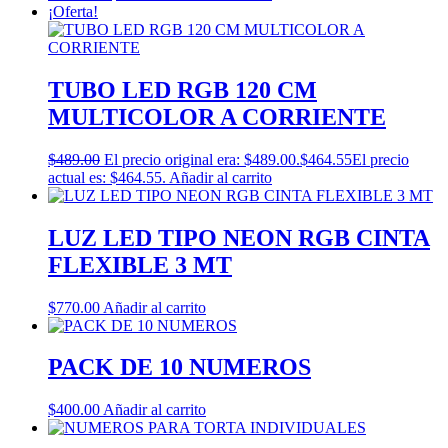
¡Oferta!
TUBO LED RGB 120 CM
MULTICOLOR A CORRIENTE
$
489.00
El precio original era: $489.00.
$
464.55
El precio
actual es: $464.55.
Añadir al carrito
LUZ LED TIPO NEON RGB CINTA
FLEXIBLE 3 MT
$
770.00
Añadir al carrito
PACK DE 10 NUMEROS
$
400.00
Añadir al carrito