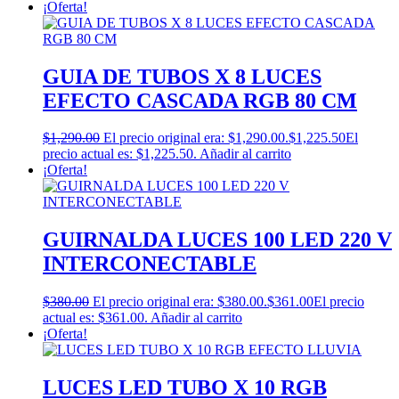
¡Oferta!
GUIA DE TUBOS X 8 LUCES
EFECTO CASCADA RGB 80 CM
$
1,290.00
El precio original era: $1,290.00.
$
1,225.50
El
precio actual es: $1,225.50.
Añadir al carrito
¡Oferta!
GUIRNALDA LUCES 100 LED 220 V
INTERCONECTABLE
$
380.00
El precio original era: $380.00.
$
361.00
El precio
actual es: $361.00.
Añadir al carrito
¡Oferta!
LUCES LED TUBO X 10 RGB