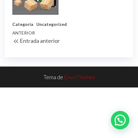
Categoría
Uncategorized
Navegación
Entrada
ANTERIOR
Entrada anterior
de
anterior
entradas
Tema de
EnvoThemes