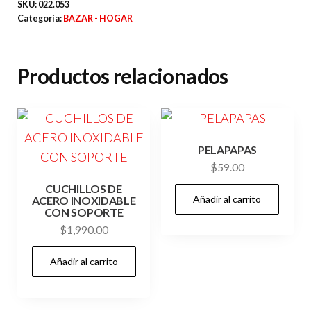
SKU:
022.053
cantidad
Categoría:
BAZAR - HOGAR
Productos relacionados
PELAPAPAS
$
59.00
CUCHILLOS DE
Añadir al carrito
ACERO INOXIDABLE
CON SOPORTE
$
1,990.00
Añadir al carrito