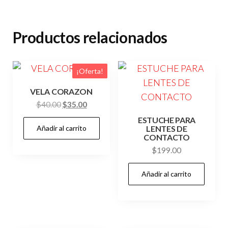
UNIDADES
cantidad
Productos relacionados
¡Oferta!
VELA CORAZON
El
El
$
40.00
$
35.00
precio
precio
ESTUCHE PARA
Añadir al carrito
original
actual
LENTES DE
CONTACTO
era:
es:
$
199.00
$40.00.
$35.00.
Añadir al carrito