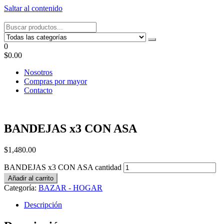
Saltar al contenido
Tel: 22087679 – Cel: 097 822122 – Joaquín Requena 2459
0
$0.00
Nosotros
Compras por mayor
Contacto
BANDEJAS x3 CON ASA
$
1,480.00
BANDEJAS x3 CON ASA cantidad
Añadir al carrito
Categoría:
BAZAR - HOGAR
Descripción