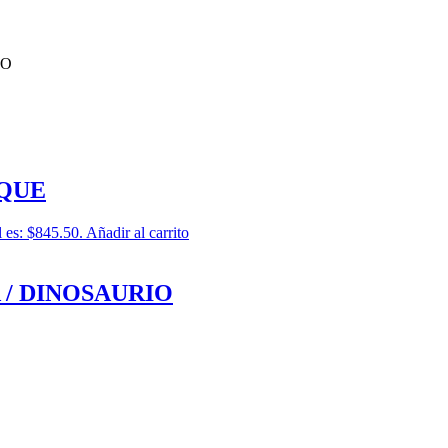
LO
QUE
l es: $845.50.
Añadir al carrito
 / DINOSAURIO