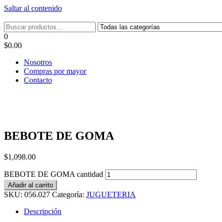
Saltar al contenido
Tel: 22087679 – Cel: 097 822122 – Joaquín Requena 2459
0
$0.00
Nosotros
Compras por mayor
Contacto
BEBOTE DE GOMA
$
1,098.00
BEBOTE DE GOMA cantidad
Añadir al carrito
SKU:
056.027
Categoría:
JUGUETERIA
Descripción