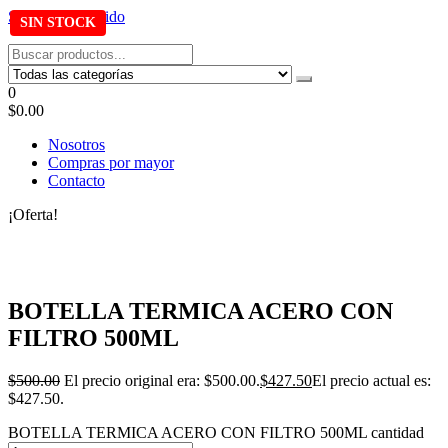
Saltar al contenido
Tel: 22087679 – Cel: 097 822122 – Joaquín Requena 2459
0
$0.00
Nosotros
Compras por mayor
Contacto
¡Oferta!
BOTELLA TERMICA ACERO CON
FILTRO 500ML
$
500.00
El precio original era: $500.00.
$
427.50
El precio actual es:
$427.50.
BOTELLA TERMICA ACERO CON FILTRO 500ML cantidad