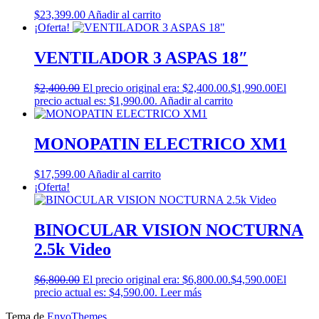
$
23,399.00
Añadir al carrito
¡Oferta!
VENTILADOR 3 ASPAS 18″
$
2,400.00
El precio original era: $2,400.00.
$
1,990.00
El
precio actual es: $1,990.00.
Añadir al carrito
MONOPATIN ELECTRICO XM1
$
17,599.00
Añadir al carrito
¡Oferta!
BINOCULAR VISION NOCTURNA
2.5k Video
$
6,800.00
El precio original era: $6,800.00.
$
4,590.00
El
precio actual es: $4,590.00.
Leer más
Tema de
EnvoThemes