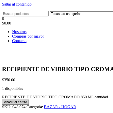
Saltar al contenido
Tel: 22087679 – Cel: 097 822122 – Joaquín Requena 2459
0
$0.00
Nosotros
Compras por mayor
Contacto
RECIPIENTE DE VIDRIO TIPO CROM
$
350.00
1 disponibles
RECIPIENTE DE VIDRIO TIPO CROMADO 850 ML cantidad
Añadir al carrito
SKU:
048.074
Categoría:
BAZAR - HOGAR