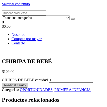
Saltar al contenido
Tel: 22087679 – Cel: 097 822122 – Joaquín Requena 2459
0
$0.00
Nosotros
Compras por mayor
Contacto
CHIRIPA DE BEBÉ
$
106.00
CHIRIPA DE BEBÉ cantidad
Añadir al carrito
Categorías:
OPORTUNIDADES
,
PRIMERA INFANCIA
Productos relacionados