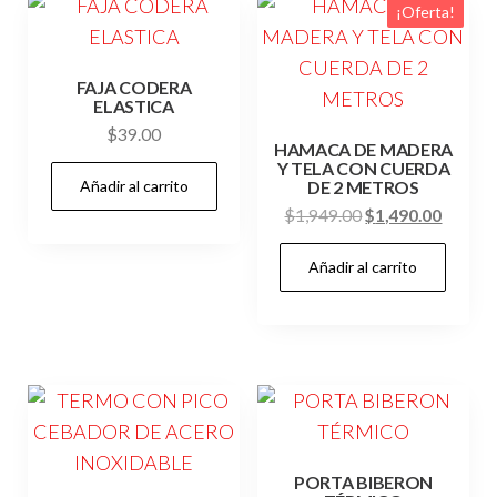
¡Oferta!
FAJA CODERA
ELASTICA
$
39.00
HAMACA DE MADERA
Y TELA CON CUERDA
Añadir al carrito
DE 2 METROS
El
El
$
1,949.00
$
1,490.00
precio
precio
Añadir al carrito
original
actual
era:
es:
$1,949.00.
$1,490
PORTA BIBERON