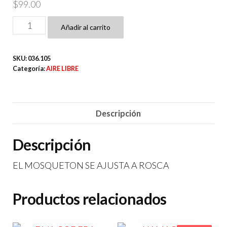
$
99.00
GANCHO
Añadir al carrito
MOSQUETON
PARA
SKU:
036.105
HAMACAS
Categoría:
AIRE LIBRE
cantidad
Descripción
Descripción
EL MOSQUETON SE AJUSTA A ROSCA
Productos relacionados