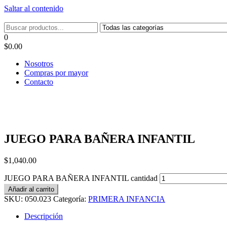
Saltar al contenido
Tel: 22087679 – Cel: 097 822122 – Joaquín Requena 2459
0
$0.00
Nosotros
Compras por mayor
Contacto
JUEGO PARA BAÑERA INFANTIL
$
1,040.00
JUEGO PARA BAÑERA INFANTIL cantidad
Añadir al carrito
SKU:
050.023
Categoría:
PRIMERA INFANCIA
Descripción