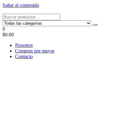
Saltar al contenido
Tel: 22087679 – Cel: 097 822122 – Joaquín Requena 2459
0
$0.00
Nosotros
Compras por mayor
Contacto