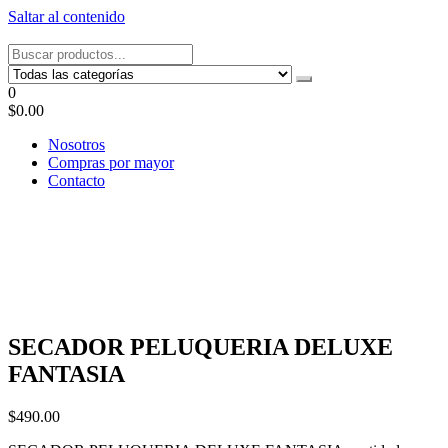
Saltar al contenido
Tel: 22087679 – Cel: 097 822122 – Joaquín Requena 2459
0
$0.00
Nosotros
Compras por mayor
Contacto
SECADOR PELUQUERIA DELUXE
FANTASIA
$
490.00