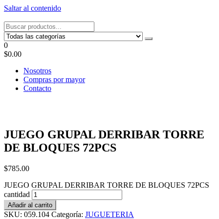
Saltar al contenido
Tel: 22087679 – Cel: 097 822122 – Joaquín Requena 2459
0
$0.00
Nosotros
Compras por mayor
Contacto
JUEGO GRUPAL DERRIBAR TORRE
DE BLOQUES 72PCS
$
785.00
JUEGO GRUPAL DERRIBAR TORRE DE BLOQUES 72PCS
cantidad
Añadir al carrito
SKU:
059.104
Categoría:
JUGUETERIA