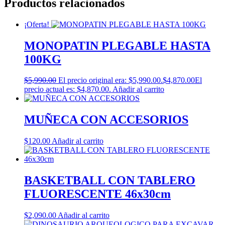
Productos relacionados
¡Oferta!
MONOPATIN PLEGABLE HASTA
100KG
$
5,990.00
El precio original era: $5,990.00.
$
4,870.00
El
precio actual es: $4,870.00.
Añadir al carrito
MUÑECA CON ACCESORIOS
$
120.00
Añadir al carrito
BASKETBALL CON TABLERO
FLUORESCENTE 46x30cm
$
2,090.00
Añadir al carrito