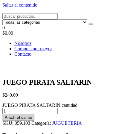
Saltar al contenido
Tel: 22087679 – Cel: 097 822122 – Joaquín Requena 2459
0
$0.00
Nosotros
Compras por mayor
Contacto
JUEGO PIRATA SALTARIN
$
240.00
JUEGO PIRATA SALTARIN cantidad
Añadir al carrito
SKU:
059.103
Categoría:
JUGUETERIA