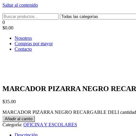
Saltar al contenido
Tel: 22087679 – Cel: 097 822122 – Joaquín Requena 2459
0
$0.00
Nosotros
Compras por mayor
Contacto
MARCADOR PIZARRA NEGRO RECAR
$
35.00
MARCADOR PIZARRA NEGRO RECARGABLE DELI cantida
Añadir al carrito
Categoría:
OFICINA Y ESCOLARES
Descripción