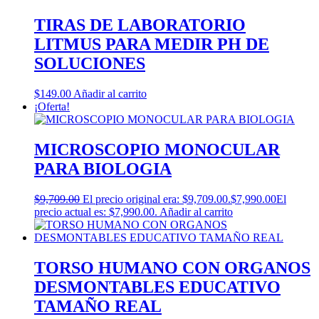
TIRAS DE LABORATORIO
LITMUS PARA MEDIR PH DE
SOLUCIONES
$
149.00
Añadir al carrito
¡Oferta!
MICROSCOPIO MONOCULAR
PARA BIOLOGIA
$
9,709.00
El precio original era: $9,709.00.
$
7,990.00
El
precio actual es: $7,990.00.
Añadir al carrito
TORSO HUMANO CON ORGANOS
DESMONTABLES EDUCATIVO
TAMAÑO REAL