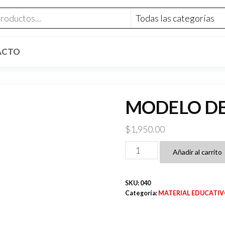
ACTO
MODELO D
$
1,950.00
MODELO
Añadir al carrito
DE
MANO
SKU:
040
ANATOMICO
Categoría:
MATERIAL EDUCATIVO
cantidad