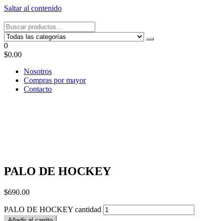
Saltar al contenido
Tel: 22087679 – Cel: 097 822122 – Joaquín Requena 2459
0
$0.00
Nosotros
Compras por mayor
Contacto
PALO DE HOCKEY
$
690.00
PALO DE HOCKEY cantidad
Añadir al carrito