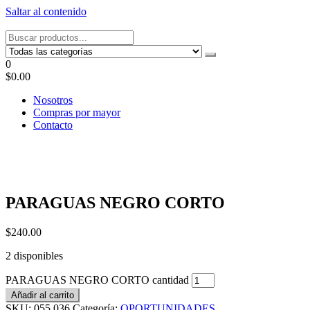
Saltar al contenido
Tel: 22087679 – Cel: 097 822122 – Joaquín Requena 2459
0
$0.00
Nosotros
Compras por mayor
Contacto
PARAGUAS NEGRO CORTO
$
240.00
2 disponibles
PARAGUAS NEGRO CORTO cantidad
Añadir al carrito
SKU:
055.036
Categoría:
OPORTUNIDADES