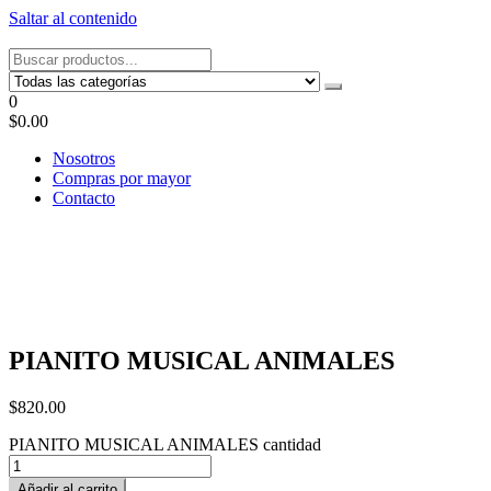
Saltar al contenido
Tel: 22087679 – Cel: 097 822122 – Joaquín Requena 2459
0
$0.00
Nosotros
Compras por mayor
Contacto
PIANITO MUSICAL ANIMALES
$
820.00
PIANITO MUSICAL ANIMALES cantidad
Añadir al carrito