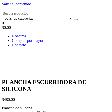
Saltar al contenido
Tel: 22087679 – Cel: 097 822122 – Joaquín Requena 2459
0
$0.00
Nosotros
Compras por mayor
Contacto
PLANCHA ESCURRIDORA DE
SILICONA
$
480.00
Plancha de silicona