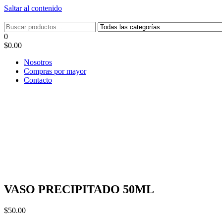
Saltar al contenido
Tel: 22087679 – Cel: 097 822122 – Joaquín Requena 2459
0
$0.00
Nosotros
Compras por mayor
Contacto
VASO PRECIPITADO 50ML
$
50.00