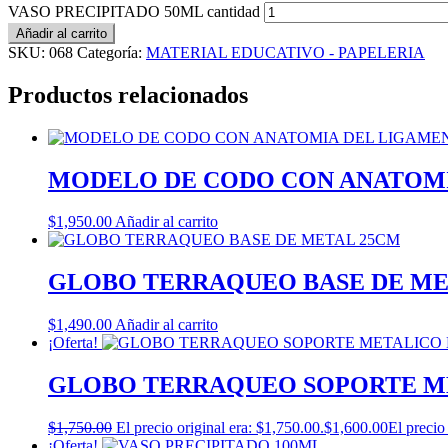
VASO PRECIPITADO 50ML cantidad
Añadir al carrito
SKU:
068
Categoría:
MATERIAL EDUCATIVO - PAPELERIA
Productos relacionados
MODELO DE CODO CON ANATOM
$
1,950.00
Añadir al carrito
GLOBO TERRAQUEO BASE DE ME
$
1,490.00
Añadir al carrito
¡Oferta!
GLOBO TERRAQUEO SOPORTE M
$
1,750.00
El precio original era: $1,750.00.
$
1,600.00
El precio
¡Oferta!