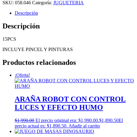
SKU:
058.046
Categoría:
JUGUETERIA
Descripción
Descripción
15PCS
INCLUYE PINCEL Y PINTURAS
Productos relacionados
¡Oferta!
ARAÑA ROBOT CON CONTROL
LUCES Y EFECTO HUMO
$
1,990.00
El precio original era: $1,990.00.
$
1,890.50
El
precio actual es: $1,890.50.
Añadir al carrito