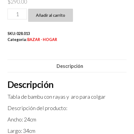
$
290.00
TABLA
Añadir al carrito
DE
BAMBU
SKU:
028.013
34X24
Categoría:
BAZAR - HOGAR
CM
cantidad
Descripción
Descripción
Tabla de bambu con rayas y aro para colgar
Descripción del producto:
Ancho: 24cm
Largo: 34cm