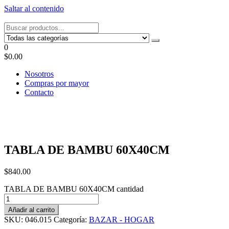
Saltar al contenido
Tel: 22087679 – Cel: 097 822122 – Joaquín Requena 2459
0
$0.00
Nosotros
Compras por mayor
Contacto
TABLA DE BAMBU 60X40CM
$
840.00
TABLA DE BAMBU 60X40CM cantidad
Añadir al carrito
SKU:
046.015
Categoría:
BAZAR - HOGAR