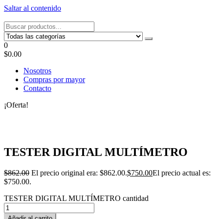
Saltar al contenido
Tel: 22087679 – Cel: 097 822122 – Joaquín Requena 2459
0
$0.00
Nosotros
Compras por mayor
Contacto
¡Oferta!
TESTER DIGITAL MULTÍMETRO
$
862.00
El precio original era: $862.00.
$
750.00
El precio actual es:
$750.00.
TESTER DIGITAL MULTÍMETRO cantidad
Añadir al carrito