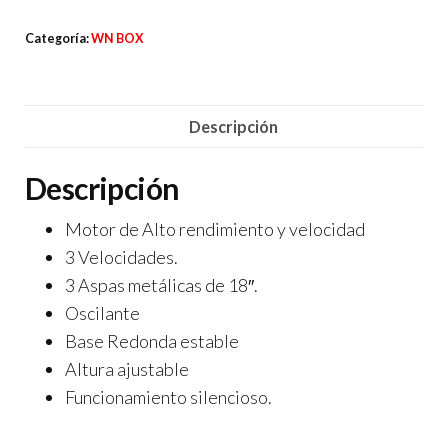
era:
es:
ASPAS
Categoría:
WN BOX
$2,400.00.
$1,990.00.
18"
cantidad
Descripción
Descripción
Motor de Alto rendimiento y velocidad
3 Velocidades.
3 Aspas metálicas de 18″.
Oscilante
Base Redonda estable
Altura ajustable
Funcionamiento silencioso.