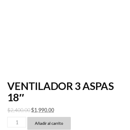
VENTILADOR 3 ASPAS
18″
El
El
$
2,400.00
$
1,990.00
precio
precio
VENTILADOR
Añadir al carrito
original
actual
3