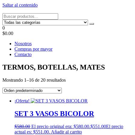
Saltar al contenido
Tel: 22087679 – Cel: 097 822122 – Joaquín Requena 2459
0
$0.00
Nosotros
Compras por mayor
Contacto
TERMOS, BOTELLAS, MATES
Mostrando 1–16 de 20 resultados
¡Oferta!
SET 3 VASOS BICOLOR
$
580.00
El precio original era: $580.00.
$
551.00
El precio
actual es: $551.00.
Añadir al carrito