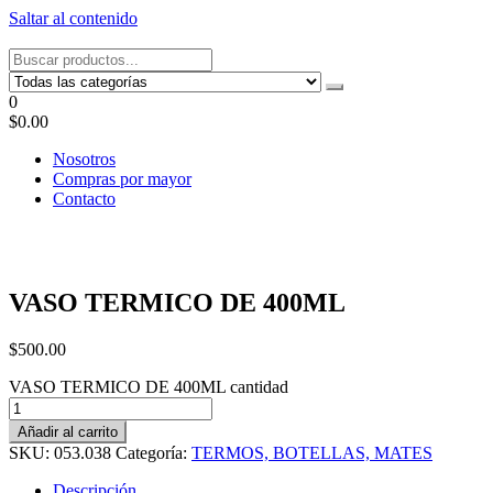
Saltar al contenido
Tel: 22087679 – Cel: 097 822122 – Joaquín Requena 2459
0
$0.00
Nosotros
Compras por mayor
Contacto
VASO TERMICO DE 400ML
$
500.00
VASO TERMICO DE 400ML cantidad
Añadir al carrito
SKU:
053.038
Categoría:
TERMOS, BOTELLAS, MATES
Descripción