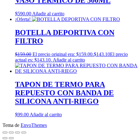
VASO TERMICO DE 500ML
$
590.00
Añadir al carrito
¡Oferta!
BOTELLA DEPORTIVA CON
FILTRO
$
159.00
El precio original era: $159.00.
$
143.10
El precio
actual es: $143.10.
Añadir al carrito
TAPON DE TERMO PARA
REPUESTO CON BANDA DE
SILICONA ANTI-RIEGO
$
99.00
Añadir al carrito
Tema de
EnvoThemes