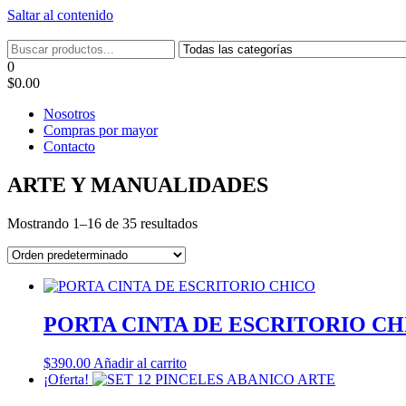
Saltar al contenido
Tel: 22087679 – Cel: 097 822122 – Joaquín Requena 2459
0
$0.00
Nosotros
Compras por mayor
Contacto
ARTE Y MANUALIDADES
Mostrando 1–16 de 35 resultados
PORTA CINTA DE ESCRITORIO C
$
390.00
Añadir al carrito
¡Oferta!