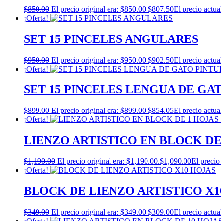
$
850.00
El precio original era: $850.00.
$
807.50
El precio actua
¡Oferta!
SET 15 PINCELES ANGULARES
$
950.00
El precio original era: $950.00.
$
902.50
El precio actua
¡Oferta!
SET 15 PINCELES LENGUA DE GA
$
899.00
El precio original era: $899.00.
$
854.05
El precio actua
¡Oferta!
LIENZO ARTISTICO EN BLOCK DE
$
1,190.00
El precio original era: $1,190.00.
$
1,090.00
El precio
¡Oferta!
BLOCK DE LIENZO ARTISTICO X1
$
349.00
El precio original era: $349.00.
$
309.00
El precio actua
¡Oferta!