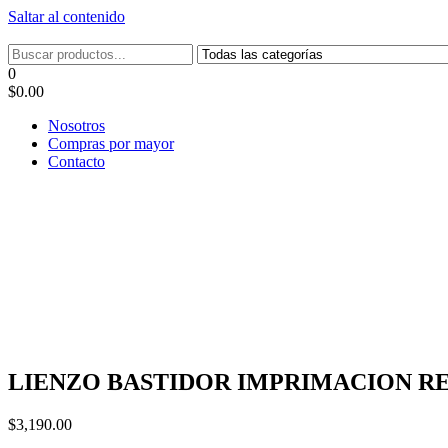
Saltar al contenido
Tel: 22087679 – Cel: 097 822122 – Joaquín Requena 2459
0
$0.00
Nosotros
Compras por mayor
Contacto
LIENZO BASTIDOR IMPRIMACION RES
$
3,190.00