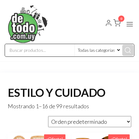
Saltar
Tel:
al
22087679
– Cel: 097
0
contenido
822122 –
Joaquín
Requena
2459
ESTILO Y CUIDADO
Mostrando 1–16 de 99 resultados
¡Oferta!
¡Oferta!