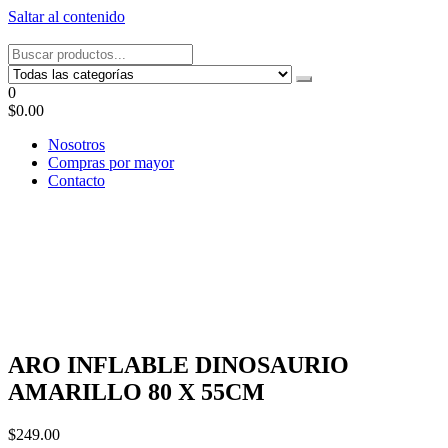
Saltar al contenido
Tel: 22087679 – Cel: 097 822122 – Joaquín Requena 2459
0
$0.00
Nosotros
Compras por mayor
Contacto
ARO INFLABLE DINOSAURIO
AMARILLO 80 X 55CM
$
249.00