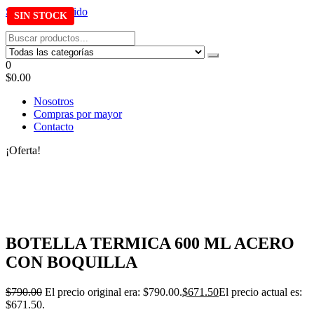
Saltar al contenido
Tel: 22087679 – Cel: 097 822122 – Joaquín Requena 2459
0
$0.00
Nosotros
Compras por mayor
Contacto
¡Oferta!
BOTELLA TERMICA 600 ML ACERO
CON BOQUILLA
$
790.00
El precio original era: $790.00.
$
671.50
El precio actual es:
$671.50.