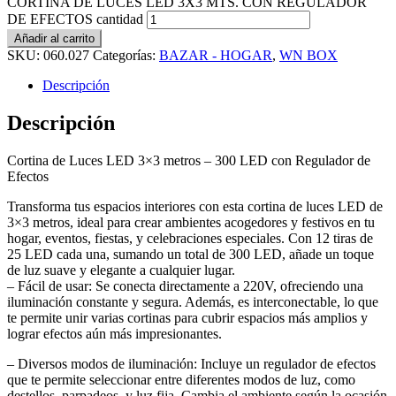
CORTINA DE LUCES LED 3X3 MTS. CON REGULADOR
DE EFECTOS cantidad
Añadir al carrito
SKU:
060.027
Categorías:
BAZAR - HOGAR
,
WN BOX
Descripción
Descripción
Cortina de Luces LED 3×3 metros – 300 LED con Regulador de
Efectos
Transforma tus espacios interiores con esta cortina de luces LED de
3×3 metros, ideal para crear ambientes acogedores y festivos en tu
hogar, eventos, fiestas, y celebraciones especiales. Con 12 tiras de
25 LED cada una, sumando un total de 300 LED, añade un toque
de luz suave y elegante a cualquier lugar.
– Fácil de usar: Se conecta directamente a 220V, ofreciendo una
iluminación constante y segura. Además, es interconectable, lo que
te permite unir varias cortinas para cubrir espacios más amplios y
lograr efectos aún más impresionantes.
– Diversos modos de iluminación: Incluye un regulador de efectos
que te permite seleccionar entre diferentes modos de luz, como
destellos, parpadeos, y luz fija. Cambia el ambiente según la ocasión