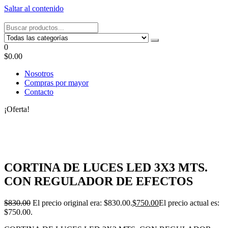
Saltar al contenido
Tel: 22087679 – Cel: 097 822122 – Joaquín Requena 2459
0
$0.00
Nosotros
Compras por mayor
Contacto
¡Oferta!
CORTINA DE LUCES LED 3X3 MTS.
CON REGULADOR DE EFECTOS
$
830.00
El precio original era: $830.00.
$
750.00
El precio actual es:
$750.00.