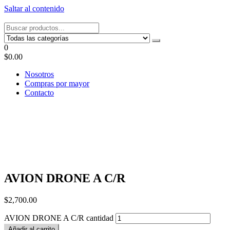
Saltar al contenido
Tel: 22087679 – Cel: 097 822122 – Joaquín Requena 2459
0
$0.00
Nosotros
Compras por mayor
Contacto
AVION DRONE A C/R
$
2,700.00
AVION DRONE A C/R cantidad
Añadir al carrito