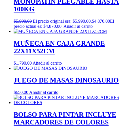
MONOPATIN PLEGABLE HASTA
100KG
$
5,990.00
El precio original era: $5,990.00.
$
4,870.00
El
precio actual es: $4,870.00.
Añadir al carrito
MUÑECA EN CAJA GRANDE
22X11X52CM
$
1,790.00
Añadir al carrito
JUEGO DE MASAS DINOSAURIO
$
650.00
Añadir al carrito
BOLSO PARA PINTAR INCLUYE
MARCADORES DE COLORES