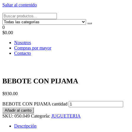
Saltar al contenido
Tel: 22087679 – Cel: 097 822122 – Joaquín Requena 2459
0
$0.00
Nosotros
Compras por mayor
Contacto
BEBOTE CON PIJAMA
$
930.00
BEBOTE CON PIJAMA cantidad
Añadir al carrito
SKU:
050.049
Categoría:
JUGUETERIA
Descripción