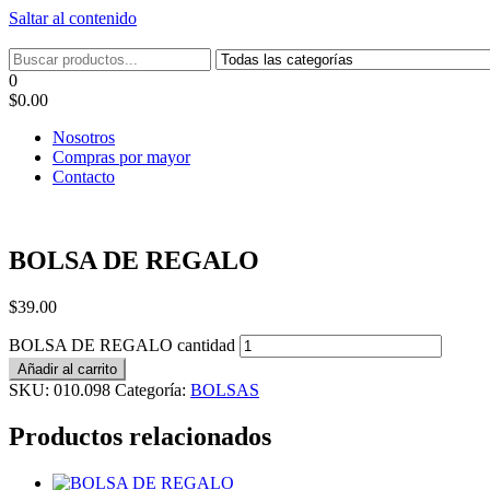
Saltar al contenido
Tel: 22087679 – Cel: 097 822122 – Joaquín Requena 2459
0
$0.00
Nosotros
Compras por mayor
Contacto
BOLSA DE REGALO
$
39.00
BOLSA DE REGALO cantidad
Añadir al carrito
SKU:
010.098
Categoría:
BOLSAS
Productos relacionados