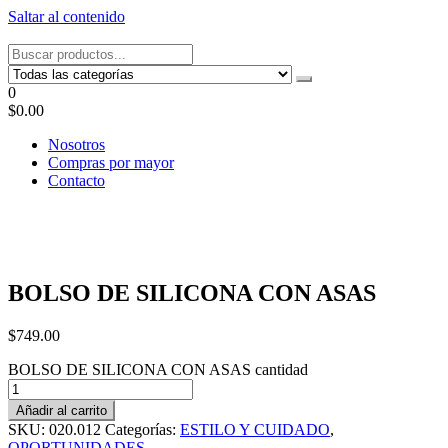
Saltar al contenido
Tel: 22087679 – Cel: 097 822122 – Joaquín Requena 2459
0
$0.00
Nosotros
Compras por mayor
Contacto
BOLSO DE SILICONA CON ASAS
$
749.00
BOLSO DE SILICONA CON ASAS cantidad
Añadir al carrito
SKU:
020.012
Categorías:
ESTILO Y CUIDADO
,
OPORTUNIDADES