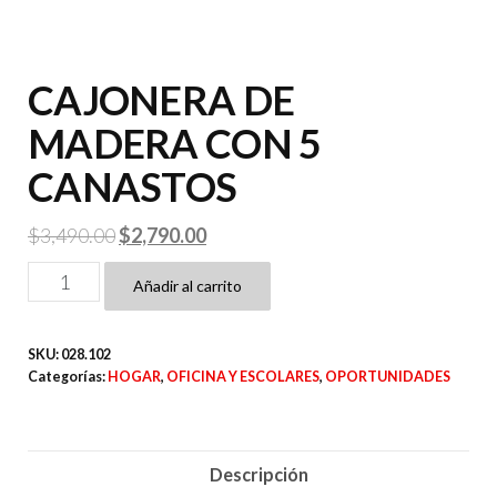
CAJONERA DE
MADERA CON 5
CANASTOS
El
El
$
3,490.00
$
2,790.00
precio
precio
CAJONERA
Añadir al carrito
original
actual
DE
era:
es:
MADERA
SKU:
028.102
$3,490.00.
$2,790.00.
CON
Categorías:
HOGAR
,
OFICINA Y ESCOLARES
,
OPORTUNIDADES
5
CANASTOS
cantidad
Descripción