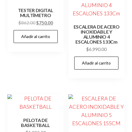
TESTER DIGITAL
MULTÍMETRO
El
El
$
862.00
$
750.00
ESCALERA DE ACERO
precio
precio
INOXIDABLE Y
Añadir al carrito
original
actual
ALUMINIO 4
ESCALONES 133Cm
era:
es:
$
6,990.00
$862.00.
$750.00.
Añadir al carrito
PELOTA DE
BASKETBALL