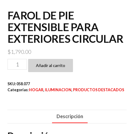
FAROL DE PIE
EXTENSIBLE PARA
EXTERIORES CIRCULAR
$
1,790.00
FAROL
Añadir al carrito
DE
PIE
SKU:
058.077
EXTENSIBLE
Categorías:
HOGAR
,
ILUMINACION
,
PRODUCTOS DESTACADOS
PARA
EXTERIORES
CIRCULAR
Descripción
cantidad