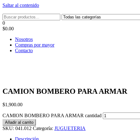
Saltar al contenido
Tel: 22087679 – Cel: 097 822122 – Joaquín Requena 2459
0
$0.00
Nosotros
Compras por mayor
Contacto
CAMION BOMBERO PARA ARMAR
$
1,900.00
CAMION BOMBERO PARA ARMAR cantidad
Añadir al carrito
SKU:
041.012
Categoría:
JUGUETERIA
Descripción