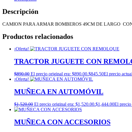
Descripción
CAMION PARA ARMAR BOMBEROS 49CM DE LARGO CON
Productos relacionados
¡Oferta!
TRACTOR JUGUETE CON REMOL
$
890.00
El precio original era: $890.00.
$
845.50
El precio actua
¡Oferta!
MUÑECA EN AUTOMÓVIL
$
1,520.00
El precio original era: $1,520.00.
$
1,444.00
El precio
MUÑECA CON ACCESORIOS