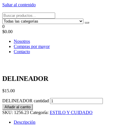
Saltar al contenido
Tel: 22087679 – Cel: 097 822122 – Joaquín Requena 2459
0
$0.00
Nosotros
Compras por mayor
Contacto
DELINEADOR
$
15.00
DELINEADOR cantidad
Añadir al carrito
SKU:
1256.23
Categoría:
ESTILO Y CUIDADO
Descripción