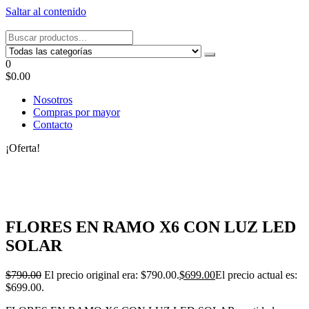
Saltar al contenido
Tel: 22087679 – Cel: 097 822122 – Joaquín Requena 2459
0
$0.00
Nosotros
Compras por mayor
Contacto
¡Oferta!
FLORES EN RAMO X6 CON LUZ LED
SOLAR
$
790.00
El precio original era: $790.00.
$
699.00
El precio actual es:
$699.00.