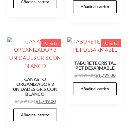
Añadir al carrito
Añadir al carrito
¡Oferta!
¡Oferta!
TABURETE CRISTAL
PET DESARMABLE
El
El
$
2,190.00
$
1,799.00
CANASTO
precio
precio
ORGANIZADOR 3
Añadir al carrito
UNIDADES GRIS CON
original
actual
BLANCO
era:
es:
El
El
$
1,890.00
$
1,749.00
$2,190.00.
$1,799
precio
precio
Añadir al carrito
original
actual
era:
es:
$1,890.00.
$1,749.00.