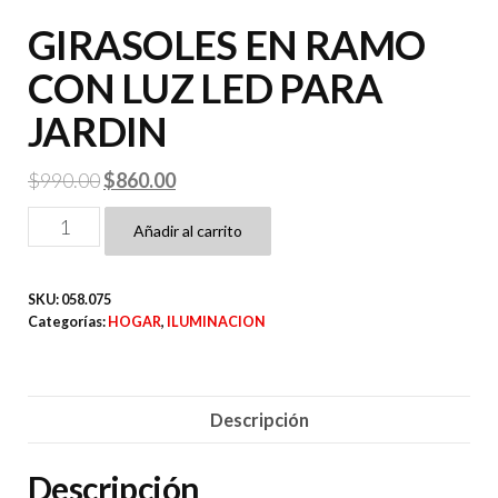
GIRASOLES EN RAMO
CON LUZ LED PARA
JARDIN
El
El
$
990.00
$
860.00
precio
precio
GIRASOLES
Añadir al carrito
original
actual
EN
era:
es:
RAMO
SKU:
058.075
$990.00.
$860.00.
CON
Categorías:
HOGAR
,
ILUMINACION
LUZ
LED
PARA
Descripción
JARDIN
cantidad
Descripción