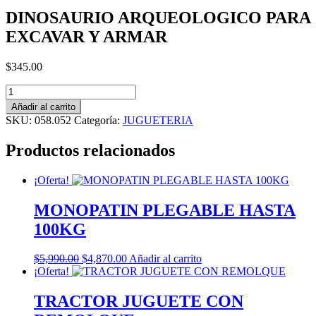
DINOSAURIO ARQUEOLOGICO PARA
EXCAVAR Y ARMAR
$
345.00
DINOSAURIO
ARQUEOLOGICO
Añadir al carrito
PARA
SKU:
058.052
Categoría:
JUGUETERIA
EXCAVAR
Y
Productos relacionados
ARMAR
cantidad
¡Oferta!
MONOPATIN PLEGABLE HASTA
100KG
El
El
$
5,990.00
$
4,870.00
Añadir al carrito
precio
precio
¡Oferta!
original
actual
era:
es:
TRACTOR JUGUETE CON
$5,990.00.
$4,870.00.