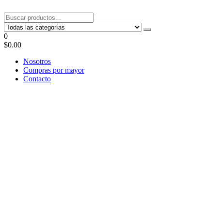
Saltar
al
Tel: 22087679 – Cel: 097 822122 – Joaquín Requena 2459
contenido
0
$0.00
Nosotros
Compras por mayor
Contacto