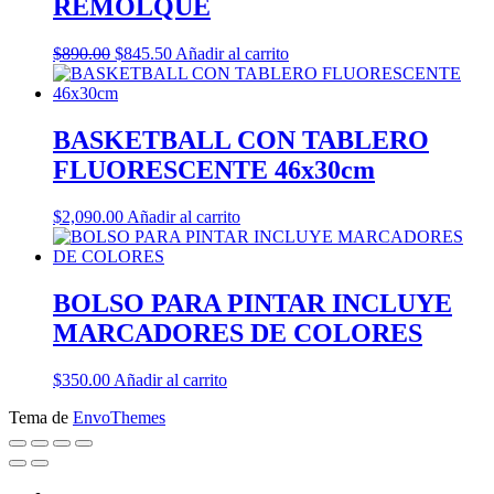
REMOLQUE
El
El
$
890.00
$
845.50
Añadir al carrito
precio
precio
original
actual
era:
es:
$890.00.
$845.50.
BASKETBALL CON TABLERO
FLUORESCENTE 46x30cm
$
2,090.00
Añadir al carrito
BOLSO PARA PINTAR INCLUYE
MARCADORES DE COLORES
$
350.00
Añadir al carrito
Tema de
EnvoThemes