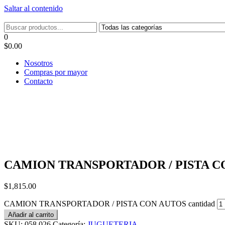
Saltar al contenido
Tel: 22087679 – Cel: 097 822122 – Joaquín Requena 2459
0
$0.00
Nosotros
Compras por mayor
Contacto
CAMION TRANSPORTADOR / PISTA C
$
1,815.00
CAMION TRANSPORTADOR / PISTA CON AUTOS cantidad
Añadir al carrito
SKU:
058.026
Categoría:
JUGUETERIA