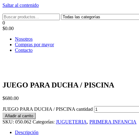
Saltar al contenido
Tel: 22087679 – Cel: 097 822122 – Joaquín Requena 2459
0
$0.00
Nosotros
Compras por mayor
Contacto
JUEGO PARA DUCHA / PISCINA
$
680.00
JUEGO PARA DUCHA / PISCINA cantidad
Añadir al carrito
SKU:
050.062
Categorías:
JUGUETERIA
,
PRIMERA INFANCIA
Descripción